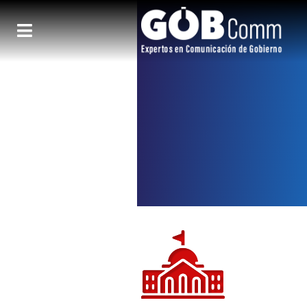
Política
Expertos en
Comunicación
de Gobierno
Trabajamos para que la gestión de gobierno se difunda a la audiencia
precisa.
Comunicación
Optimización de
canales de