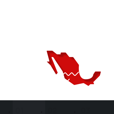
Comunicación
Trabajamos con los Ayuntamientos de México y de América Latina
para mejorar y optimizar sus canales de comunicación.
Audiencia
Mensajes claros y
precisos
Contribuímos a la democratización de información a través de
mensajes claros y precisos para la Ciudadanía.
01
02
03